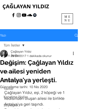
ÇAĞLAYAN YILDIZ
ME
NU
Yazı
Tüm İletiler
Çağlayan Yıldız
Tüm İletiler
29 Eki 2017
1 dakikada okunur
Değişim: Çağlayan Yıldız
Konserler
ve ailesi yeniden
Albümler
Antalya'ya yerleşti.
Değişimler
Güncelleme tarihi:
10 Nis 2020
Yazılar
Çağlayan Yıldız, eşi, 2 köpeği ve 1 
Kendime Notlar
kedisinden oluşan ailesi ile birlikte 
Antalya'ya geri taşındı.
Söyleşiler