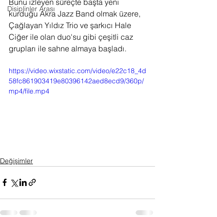
Bunu izleyen süreçte başta yeni 
Disiplinler Arası
kurduğu Akra Jazz Band olmak üzere, 
Çağlayan Yıldız Trio ve şarkıcı Hale 
Ciğer ile olan duo'su gibi çeşitli caz 
grupları ile sahne almaya başladı.
https://video.wixstatic.com/video/e22c18_4d
58fc861903419e80396142aed8ecd9/360p/
mp4/file.mp4
Değişimler