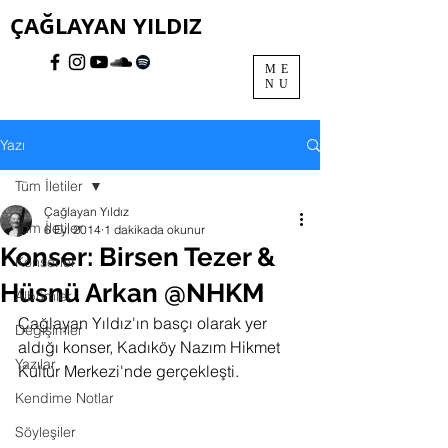
ÇAĞLAYAN YILDIZ
ME
NU
Yazı
Tüm İletiler
Çağlayan Yıldız
Tüm İletiler
6 Eyl 2014
1 dakikada okunur
Konser: Birsen Tezer &
Konserler
Hüsnü Arkan @NHKM
Albümler
Çağlayan Yıldız'ın basçı olarak yer 
Değişimler
aldığı konser, 
Kadıköy 
Nazım Hikmet 
Yazılar
Kültür Merkezi'nde gerçekleşti.
Kendime Notlar
Söyleşiler