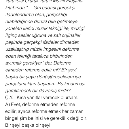
Yaratıcısı Olarak Taraflı Müzik Eleştirisi” 
kitabında “… tüm çabası gerçekçi 
ifadelendirme olan, gerçekliği 
olabildiğince dürüst dile getirmeye 
yönelen ilerici müzik tekniği ile, müziği 
ilginç sesler uğruna ve salt orijinallik 
peşinde gerçekçi ifadelendirmeden 
uzaklaştırıp müzik imgesini deforme 
eden tekniği taraflıca birbirinden 
ayırmak gerekiyor” der. Deforme 
etmeden reforme edilir mi? Bir şeyi 
başka bir şeye dönüştüreceksem işe 
parçalamaktan başlarım. Bu kınanmayı 
gerektirecek bir davranış mıdır? 
Ç.Y. : Kısa yanıtlar verecek olursam:
A) Evet, deforme etmeden reforme 
edilir; ayrıca reforme etmek her zaman 
bir gelişim belirtisi ve gereklilik değildir.
Bir şeyi başka bir şeyi 