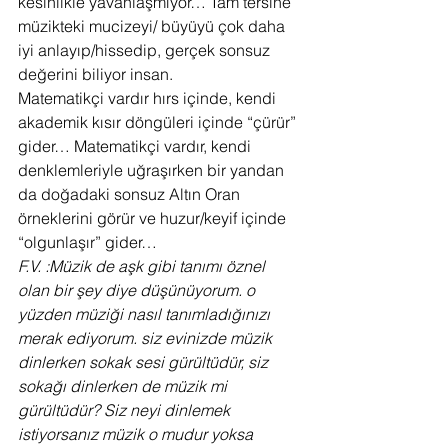
kesinlikle yavanlaşmıyor… Tam tersine 
müzikteki mucizeyi/ büyüyü çok daha 
iyi anlayıp/hissedip, gerçek sonsuz 
değerini biliyor insan.
Matematikçi vardır hırs içinde, kendi 
akademik kısır döngüleri içinde “çürür” 
gider… Matematikçi vardır, kendi 
denklemleriyle uğraşırken bir yandan 
da doğadaki sonsuz Altın Oran 
örneklerini görür ve huzur/keyif içinde 
“olgunlaşır” gider…
F.V. :Müzik de aşk gibi tanımı öznel 
olan bir şey diye düşünüyorum. o 
yüzden müziği nasıl tanımladığınızı 
merak ediyorum. siz evinizde müzik 
dinlerken sokak sesi gürültüdür, siz 
sokağı dinlerken de müzik mi 
gürültüdür? Siz neyi dinlemek 
istiyorsanız müzik o mudur yoksa 