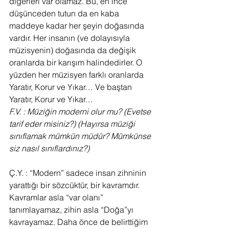
diğerleri var olamaz. Bu, en ince 
düşünceden tutun da en kaba 
maddeye kadar her şeyin doğasında 
vardır. Her insanın (ve dolayısıyla 
müzisyenin) doğasında da değişik 
oranlarda bir karışım halindedirler. O 
yüzden her müzisyen farklı oranlarda 
Yaratır, Korur ve Yıkar… Ve baştan 
Yaratır, Korur ve Yıkar…
F.V. : Müziğin moderni olur mu? (Evetse 
tarif eder misiniz?) (Hayırsa müziği 
sınıflamak mümkün müdür? Mümkünse 
siz nasıl sınıflardınız?)
Ç.Y. : “Modern” sadece insan zihninin 
yarattığı bir sözcüktür, bir kavramdır. 
Kavramlar asla “var olanı” 
tanımlayamaz, zihin asla “Doğa”yı 
kavrayamaz. Daha önce de belirttiğim 