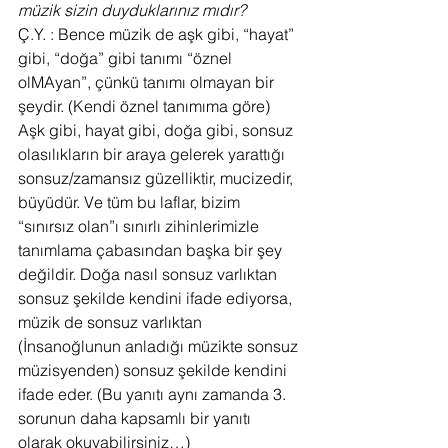
müzik sizin duyduklarınız mıdır?
Ç.Y. : Bence müzik de aşk gibi, “hayat” 
gibi, “doğa” gibi tanımı “öznel 
olMAyan”, çünkü tanımı olmayan bir 
şeydir. (Kendi öznel tanımıma göre) 
Aşk gibi, hayat gibi, doğa gibi, sonsuz 
olasılıkların bir araya gelerek yarattığı 
sonsuz/zamansız güzelliktir, mucizedir, 
büyüdür. Ve tüm bu laflar, bizim 
“sınırsız olan”ı sınırlı zihinlerimizle 
tanımlama çabasından başka bir şey 
değildir. Doğa nasıl sonsuz varlıktan 
sonsuz şekilde kendini ifade ediyorsa, 
müzik de sonsuz varlıktan 
(İnsanoğlunun anladığı müzikte sonsuz 
müzisyenden) sonsuz şekilde kendini 
ifade eder. (Bu yanıtı aynı zamanda 3. 
sorunun daha kapsamlı bir yanıtı 
olarak okuyabilirsiniz…)