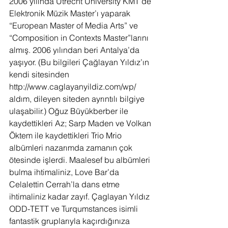
2006 yılında Utrecht University KMT’de 
Elektronik Müzik Master’ı yaparak 
“European Master of Media Arts” ve 
“Composition in Contexts Master”larını 
almış. 2006 yılından beri Antalya’da 
yaşıyor. (Bu bilgileri Çağlayan Yıldız’ın 
kendi sitesinden 
http://www.caglayanyildiz.com/wp/ 
aldım, dileyen siteden ayrıntılı bilgiye 
ulaşabilir.) Oğuz Büyükberber ile 
kaydettikleri Az; Sarp Maden ve Volkan 
Öktem ile kaydettikleri Trio Mrio 
albümleri nazarımda zamanın çok 
ötesinde işlerdi. Maalesef bu albümleri 
bulma ihtimaliniz, Love Bar’da 
Celalettin Cerrah’la dans etme 
ihtimaliniz kadar zayıf. Çaglayan Yıldız 
ODD-TETT ve Turqumstances isimli 
fantastik gruplarıyla kaçırdığınıza 