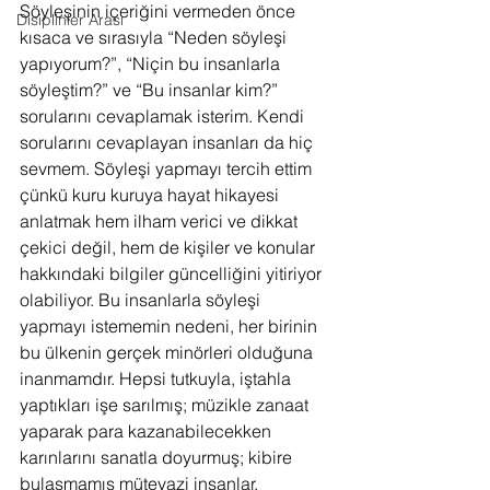
Söyleşinin içeriğini vermeden önce 
Disiplinler Arası
kısaca ve sırasıyla “Neden söyleşi 
yapıyorum?”, “Niçin bu insanlarla 
söyleştim?” ve “Bu insanlar kim?” 
sorularını cevaplamak isterim. Kendi 
sorularını cevaplayan insanları da hiç 
sevmem. Söyleşi yapmayı tercih ettim 
çünkü kuru kuruya hayat hikayesi 
anlatmak hem ilham verici ve dikkat 
çekici değil, hem de kişiler ve konular 
hakkındaki bilgiler güncelliğini yitiriyor 
olabiliyor. Bu insanlarla söyleşi 
yapmayı istememin nedeni, her birinin 
bu ülkenin gerçek minörleri olduğuna 
inanmamdır. Hepsi tutkuyla, iştahla 
yaptıkları işe sarılmış; müzikle zanaat 
yaparak para kazanabilecekken 
karınlarını sanatla doyurmuş; kibire 
bulaşmamış mütevazi insanlar.