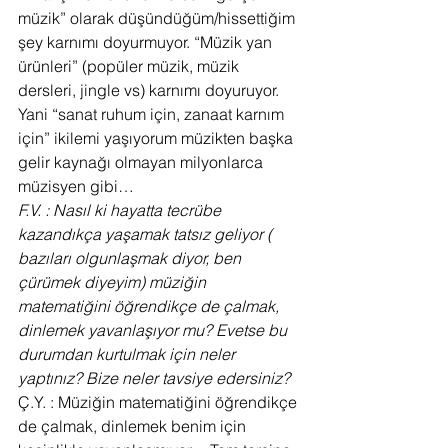
müzik” olarak düşündüğüm/hissettiğim 
şey karnımı doyurmuyor. “Müzik yan 
ürünleri” (popüler müzik, müzik 
dersleri, jingle vs) karnımı doyuruyor. 
Yani “sanat ruhum için, zanaat karnım 
için” ikilemi yaşıyorum müzikten başka 
gelir kaynağı olmayan milyonlarca 
müzisyen gibi…
F.V. : Nasıl ki hayatta tecrübe 
kazandıkça yaşamak tatsız geliyor ( 
bazıları olgunlaşmak diyor, ben 
çürümek diyeyim) müziğin 
matematiğini öğrendikçe de çalmak, 
dinlemek yavanlaşıyor mu? Evetse bu 
durumdan kurtulmak için neler 
yaptınız? Bize neler tavsiye edersiniz?
Ç.Y. : Müziğin matematiğini öğrendikçe 
de çalmak, dinlemek benim için 