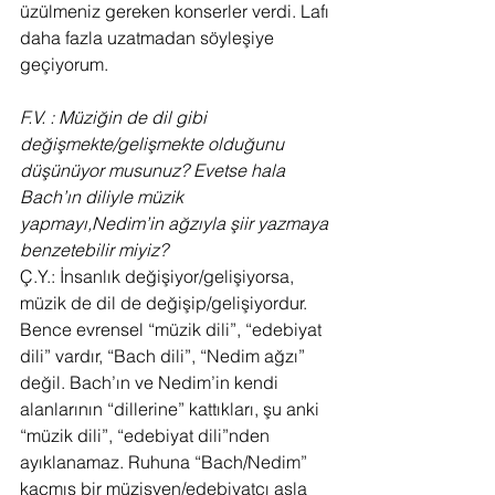
üzülmeniz gereken konserler verdi. Lafı 
daha fazla uzatmadan söyleşiye 
geçiyorum.
F.V. : Müziğin de dil gibi 
değişmekte/gelişmekte olduğunu 
düşünüyor musunuz? Evetse hala 
Bach’ın diliyle müzik 
yapmayı,Nedim’in ağzıyla şiir yazmaya 
benzetebilir miyiz?
Ç.Y.: İnsanlık değişiyor/gelişiyorsa, 
müzik de dil de değişip/gelişiyordur. 
Bence evrensel “müzik dili”, “edebiyat 
dili” vardır, “Bach dili”, “Nedim ağzı” 
değil. Bach’ın ve Nedim’in kendi 
alanlarının “dillerine” kattıkları, şu anki 
“müzik dili”, “edebiyat dili”nden 
ayıklanamaz. Ruhuna “Bach/Nedim” 
kaçmış bir müzisyen/edebiyatçı asla 