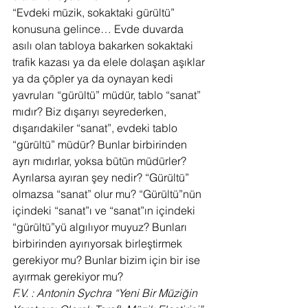
“Evdeki müzik, sokaktaki gürültü” 
konusuna gelince… Evde duvarda 
asılı olan tabloya bakarken sokaktaki 
trafik kazası ya da elele dolaşan aşıklar 
ya da çöpler ya da oynayan kedi 
yavruları “gürültü” müdür, tablo “sanat” 
mıdır? Biz dışarıyı seyrederken, 
dışarıdakiler “sanat”, evdeki tablo 
“gürültü” müdür? Bunlar birbirinden 
ayrı mıdırlar, yoksa bütün müdürler? 
Ayrılarsa ayıran şey nedir? “Gürültü” 
olmazsa “sanat” olur mu? “Gürültü”nün 
içindeki “sanat”ı ve “sanat”ın içindeki 
“gürültü”yü algılıyor muyuz? Bunları 
birbirinden ayırıyorsak birleştirmek 
gerekiyor mu? Bunlar bizim için bir ise 
ayırmak gerekiyor mu?
F.V. : Antonin Sychra “Yeni Bir Müziğin 