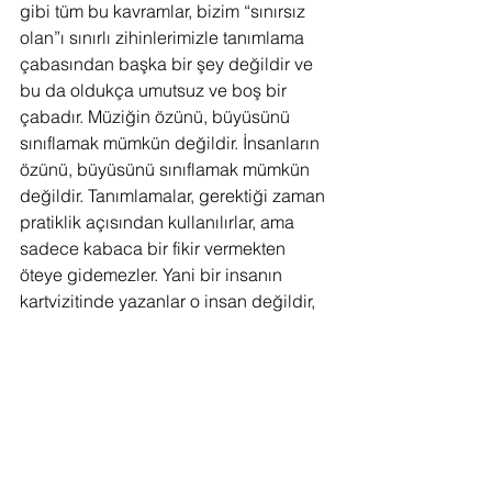
gibi tüm bu kavramlar, bizim “sınırsız 
olan”ı sınırlı zihinlerimizle tanımlama 
çabasından başka bir şey değildir ve 
bu da oldukça umutsuz ve boş bir 
çabadır. Müziğin özünü, büyüsünü 
sınıflamak mümkün değildir. İnsanların 
özünü, büyüsünü sınıflamak mümkün 
değildir. Tanımlamalar, gerektiği zaman 
pratiklik açısından kullanılırlar, ama 
sadece kabaca bir fikir vermekten 
öteye gidemezler. Yani bir insanın 
kartvizitinde yazanlar o insan değildir, 
bir CD’nin kapağında yazanlar 
içindeki müzik değildir.
F.V. : “Modern müzikten bir şey 
anlamıyorum; çok karmaşık ve sinir 
edici geliyor bana. Gençler niye daha 
basit şeyler yazmıyorlar ki?” 
Entellektüelin besmelesi olan Arnold 