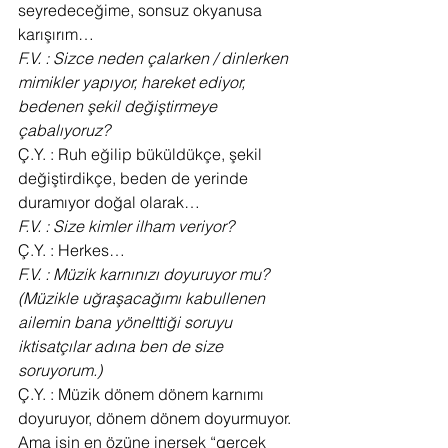
seyredeceğime, sonsuz okyanusa 
karışırım…
F.V. : Sizce neden çalarken / dinlerken 
mimikler yapıyor, hareket ediyor, 
bedenen şekil değiştirmeye 
çabalıyoruz?
Ç.Y. : Ruh eğilip büküldükçe, şekil 
değiştirdikçe, beden de yerinde 
duramıyor doğal olarak…
F.V. : Size kimler ilham veriyor?
Ç.Y. : Herkes…
F.V. : Müzik karnınızı doyuruyor mu? 
(Müzikle uğraşacağımı kabullenen 
ailemin bana yönelttiği soruyu 
iktisatçılar adına ben de size 
soruyorum.)
Ç.Y. : Müzik dönem dönem karnımı 
doyuruyor, dönem dönem doyurmuyor. 
Ama işin en özüne inersek “gerçek 