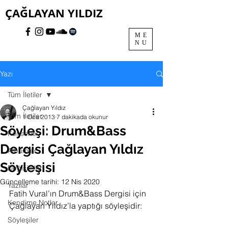
ÇAĞLAYAN YILDIZ
ME
NU
Yazı
Tüm İletiler
Çağlayan Yıldız
Tüm İletiler
1 Oca 2013
7 dakikada okunur
Söyleşi: Drum&Bass
Konserler
Dergisi Çağlayan Yıldız
Albümler
Söyleşisi
Değişimler
Güncelleme tarihi:
12 Nis 2020
Yazılar
Fatih Vural’ın Drum&Bass Dergisi için 
Kendime Notlar
Çağlayan Yıldız’la yaptığı söyleşidir:
Söyleşiler