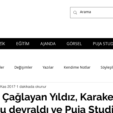
İK
EĞİTİM
AJANDA
GÖRSEL
PUJA STUD
ğlayan Yıldız, who works as a Composer, Arranger, Producer, Music Director, Performer and Educator in many genres of the Music;
also the owner of Puja S
Production Company
ler
Değişimler
Yazılar
Kendime Notlar
Söyleşi
 Kas 2017
1 dakikada okunur
 Çağlayan Yıldız, Karake
u devraldı ve Puja Stud