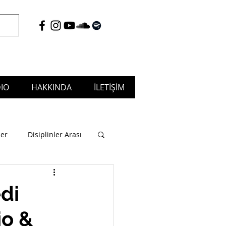
IO
HAKKINDA
İLETİŞİM
tudio & Musicafé, Puja Music
ler
Disiplinler Arası
di
io &