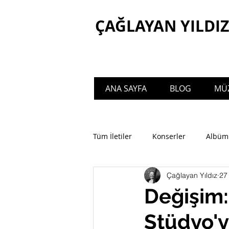
ÇAĞLAYAN YILDIZ
ANA SAYFA
BLOG
MÜZ
Welcome to the official website of Ça
Tüm İletiler
Konserler
Albüm
Çağlayan Yıldız
27
Değişim:
Stüdyo'y