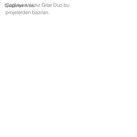
Çağlayan Yıldız Gitar Duo bu 
Disiplinler Arası
projelerden bazıları.