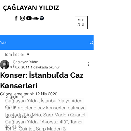
ÇAĞLAYAN YILDIZ
ME
NU
Yazı
Tüm İletiler
Çağlayan Yıldız
Tüm İletiler
1 Eki 2011
1 dakikada okunur
Konser: İstanbul’da Caz
Konserler
Konserleri
Albümler
Güncelleme tarihi:
12 Nis 2020
Değişimler
Çağlayan Yıldız, İstanbul’da yeniden 
Yazılar
farklı projelerle caz konserleri çalmaya 
başladı. Trio Mrio, Sarp Maden Quartet, 
Kendime Notlar
Çağlayan Yıldız “Akorsuz 4lü”, Tamer 
Söyleşiler
Temel Quintet, Sarp Maden & 