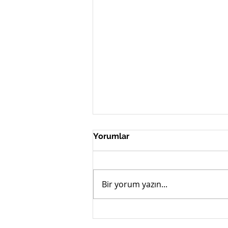
Yorumlar
Bir yorum yazın...
Çağlayan Yıldız'ın Yer Aldığı
251Soul Konserleri