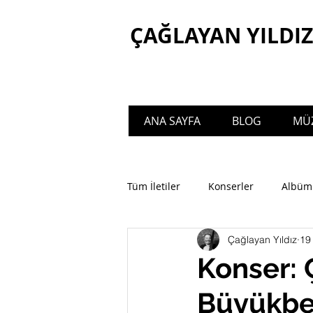
ÇAĞLAYAN YILDIZ
ANA SAYFA
BLOG
MÜZ
Welcome to the official website of Ça
Tüm İletiler
Konserler
Albüm
Çağlayan Yıldız
19
Konser: 
Büyükber