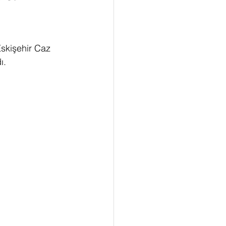
Eskişehir Caz 
ı.