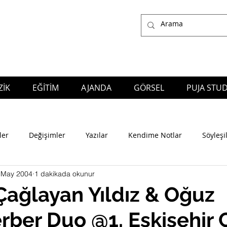
İK
EĞİTİM
AJANDA
GÖRSEL
PUJA STUD
ğlayan Yıldız, who works as a Composer, Arranger, Producer, Music Director, Performer and Educator in many genres of the Music;
also the owner of Puja S
Production Company
ler
Değişimler
Yazılar
Kendime Notlar
Söyleşi
 May 2004
1 dakikada okunur
Çağlayan Yıldız & Oğuz
ber Duo @1. Eskişehir 