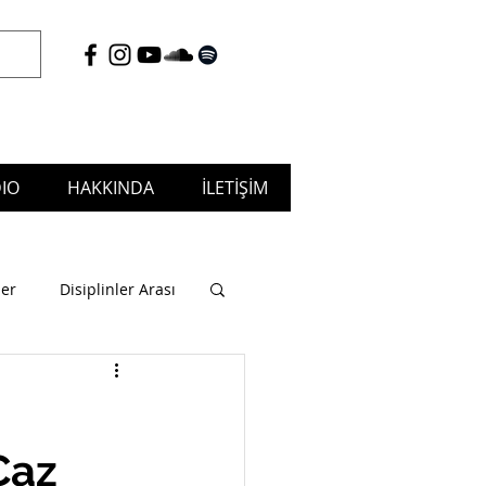
IO
HAKKINDA
İLETİŞİM
tudio & Musicafé, Puja Music
ler
Disiplinler Arası
Caz