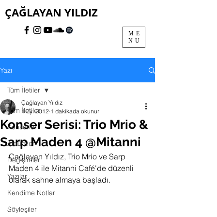
ÇAĞLAYAN YILDIZ
ME
NU
Yazı
Tüm İletiler
Çağlayan Yıldız
Tüm İletiler
1 Eyl 2012
1 dakikada okunur
Konser Serisi: Trio Mrio &
Konserler
Sarp Maden 4 @Mitanni
Albümler
Çağlayan Yıldız, Trio Mrio ve Sarp 
Değişimler
Maden 4 ile Mitanni Café'de düzenli 
Yazılar
olarak sahne almaya başladı.
Kendime Notlar
Söyleşiler