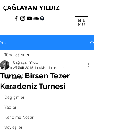
ÇAĞLAYAN YILDIZ
ME
NU
Yazı
Tüm İletiler
Çağlayan Yıldız
Tüm İletiler
27 Şub 2015
1 dakikada okunur
Turne: Birsen Tezer
Konserler
Karadeniz Turnesi
Albümler
Değişimler
Yazılar
Kendime Notlar
Söyleşiler