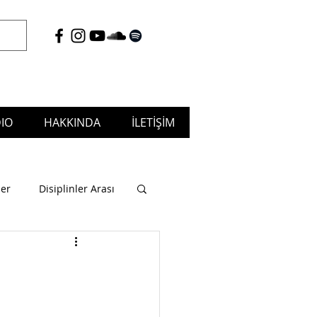
IO
HAKKINDA
İLETİŞİM
tudio & Musicafé, Puja Music
ler
Disiplinler Arası