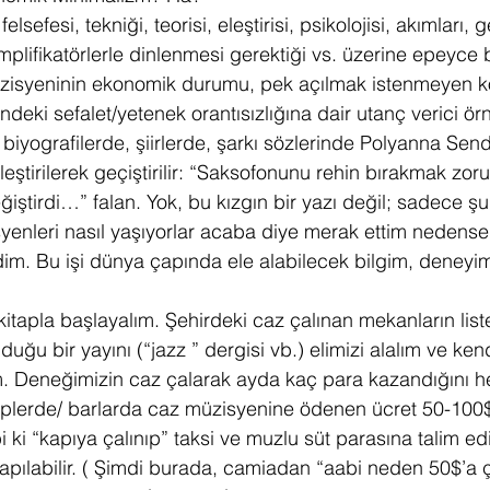
elsefesi, tekniği, teorisi, eleştirisi, psikolojisi, akımları,
plifikatörlerle dinlenmesi gerektiği vs. üzerine epeyce bir y
müzisyeninin ekonomik durumu, pek açılmak istenmeyen k
indeki sefalet/yetenek orantısızlığına dair utanç verici örn
, biyografilerde, şiirlerde, şarkı sözlerinde Polyanna Se
leştirilerek geçiştirilir: “Saksofonunu rehin bırakmak zor
ğiştirdi…” falan. Yok, bu kızgın bir yazı değil; sadece şu
yenleri nasıl yaşıyorlar acaba diye merak ettim nedens
dim. Bu işi dünya çapında ele alabilecek bilgim, deney
itapla başlayalım. Şehirdeki caz çalınan mekanların list
uğu bir yayını (“jazz ” dergisi vb.) elimizi alalım ve ke
m. Deneğimizin caz çalarak ayda kaç para kazandığını 
lüplerde/ barlarda caz müzisyenine ödenen ücret 50-100
i ki “kapıya çalınıp” taksi ve muzlu süt parasına talim ed
apılabilir. ( Şimdi burada, camiadan “aabi neden 50$’a ç