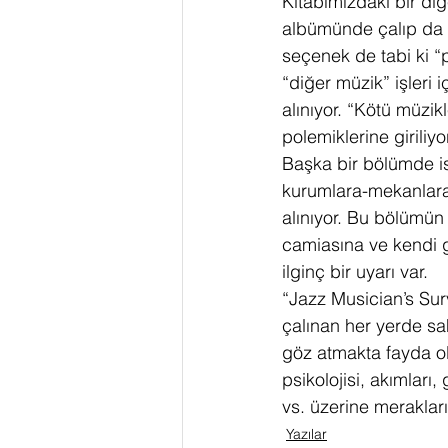
Kitabımızdaki bir di
albümünde çalıp da i
seçenek de tabi ki 
“diğer müzik” işleri 
alınıyor. “Kötü müzik
polemiklerine giriliyor
Başka bir bölümde ise
kurumlara-mekanlara
alınıyor. Bu bölümün
camiasına ve kendi g
ilginç bir uyarı var.
“Jazz Musician’s Sur
çalınan her yerde sah
göz atmakta fayda olabi
psikolojisi, akımları
vs. üzerine merakla
Yazılar