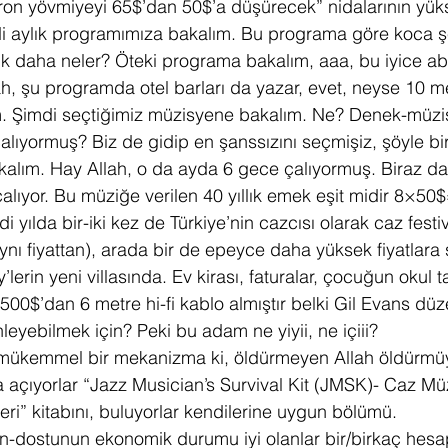
ron yövmiyeyi 65$’dan 50$’a düşürecek” nidalarının yüks
di aylık programımıza bakalım. Bu programa göre koca ş
rtık daha neler? Öteki programa bakalım, aaa, bu iyice a
h, şu programda otel barları da yazar, evet, neyse 10 
. Şimdi seçtiğimiz müzisyene bakalım. Ne? Denek-müzi
alıyormuş? Biz de gidip en şanssızını seçmişiz, şöyle bi
alım. Hay Allah, o da ayda 6 gece çalıyormuş. Biraz da
alıyor. Bu müziğe verilen 40 yıllık emek eşit midir 8×50
ılda bir-iki kez de Türkiye’nin cazcısı olarak caz festiva
nı fiyattan), arada bir de epeyce daha yüksek fiyatlara sı
erin yeni villasında. Ev kirası, faturalar, çocuğun okul tak
500$’dan 6 metre hi-fi kablo almıştır belki Gil Evans düz
inleyebilmek için? Peki bu adam ne yiyii, ne içiii?
 mükemmel bir mekanizma ki, öldürmeyen Allah öldürmüy
da açıyorlar “Jazz Musician’s Survival Kit (JMSK)- Caz Mü
i” kitabını, buluyorlar kendilerine uygun bölümü.
in-dostunun ekonomik durumu iyi olanlar bir/birkaç hesap 