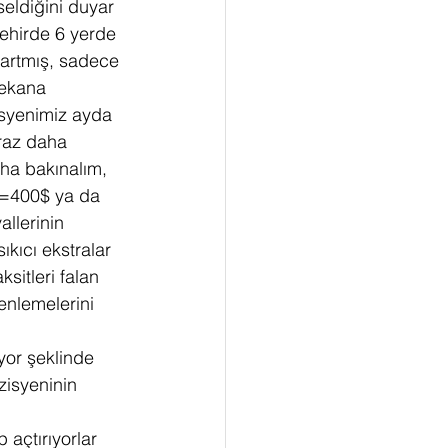
eldiğini duyar 
ehirde 6 yerde 
bartmış, sadece 
mekana 
syenimiz ayda 
raz daha 
ha bakınalım, 
$=400$ ya da 
llerinin 
kıcı ekstralar 
sitleri falan 
enlemelerini 
or şeklinde 
zisyeninin 
açtırıyorlar 