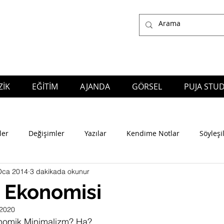
İK
EĞİTİM
AJANDA
GÖRSEL
PUJA STUD
ğlayan Yıldız, who works as a Composer, Arranger, Producer, Music Director, Performer and Educator in many genres of the Music;
also the owner of Puja S
Production Company
ler
Değişimler
Yazılar
Kendime Notlar
Söyleşi
Oca 2014
3 dakikada okunur
z Ekonomisi
 2020
nomik Minimalizm? Ha?