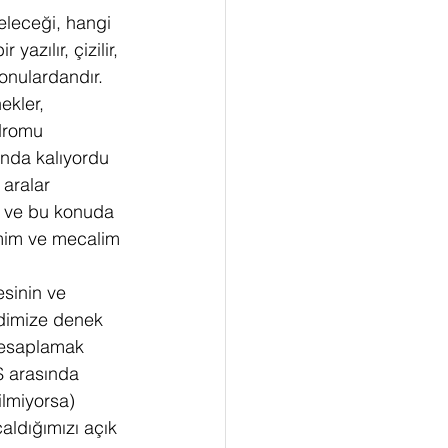
 geleceği, hangi 
azılır, çizilir, 
onulardandır. 
ekler, 
ndromu 
unda kalıyordu 
 aralar 
e ve bu konuda 
imim ve mecalim 
esinin ve 
ndimize denek 
hesaplamak 
$ arasında 
ilmiyorsa) 
aldığımızı açık 