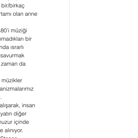
bir/birkaç 
rtamı olan anne 
80’i müziği 
madıkları bir 
a ısrarlı 
ı savurmak 
o zaman da 
ı müzikler 
anizmalarımız 
.
alışarak, insan 
yatın diğer 
uzur içinde 
 alınıyor.