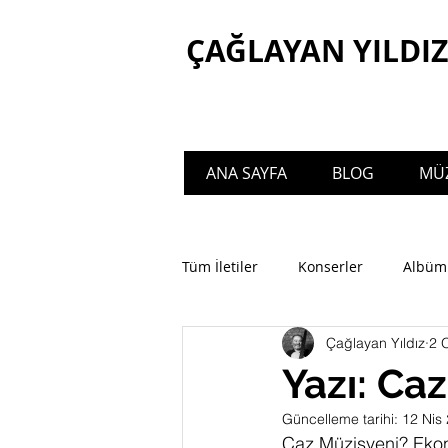
ÇAĞLAYAN YILDIZ
ANA SAYFA
BLOG
MÜZ
Welcome to the official website of Ça
Tüm İletiler
Konserler
Albüm
Çağlayan Yıldız
2 
Yazı: Ca
Güncelleme tarihi:
12 Nis
Caz Müzisyeni? Eko