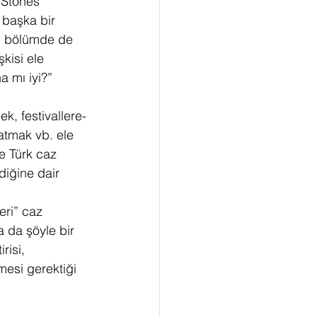
 Stones 
 başka bir 
u bölümde de 
kisi ele 
a mı iyi?” 
k, festivallere-
atmak vb. ele 
e Türk caz 
diğine dair 
ri” caz 
a da şöyle bir 
risi, 
mesi gerektiği 