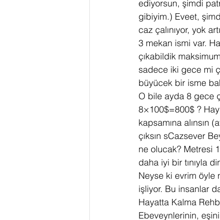
ediyorsun, şimdi pat
gibiyim.) Eveet, şim
caz çalınıyor, yok a
3 mekan ismi var. Ha
çıkabildik maksimum
sadece iki gece mi ç
büyücek bir isme bak
O bile ayda 8 gece ç
8×100$=800$ ? Haydi y
kapsamına alınsın (ay
çıksın sCazsever Bey’l
ne olucak? Metresi 1
daha iyi bir tınıyla d
Neyse ki evrim öyle
işliyor. Bu insanlar 
Hayatta Kalma Rehber
Ebeveynlerinin, eşin