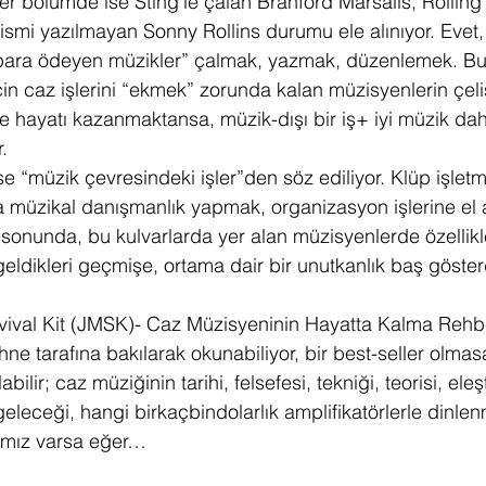
ğer bölümde ise Sting’le çalan Branford Marsalis, Rolling
smi yazılmayan Sonny Rollins durumu ele alınıyor. Evet,
“para ödeyen müzikler” çalmak, yazmak, düzenlemek. B
için caz işlerini “ekmek” zorunda kalan müzisyenlerin çeliş
le hayatı kazanmaktansa, müzik-dışı bir iş+ iyi müzik dah
.
 “müzik çevresindeki işler”den söz ediliyor. Klüp işletme
 müzikal danışmanlık yapmak, organizasyon işlerine el 
 sonunda, bu kulvarlarda yer alan müzisyenlerde özellikl
eldikleri geçmişe, ortama dair bir unutkanlık baş göster
vival Kit (JMSK)- Caz Müzisyeninin Hayatta Kalma Rehbe
ne tarafına bakılarak okunabiliyor, bir best-seller olmas
lir; caz müziğinin tarihi, felsefesi, tekniği, teorisi, eleşti
, geleceği, hangi birkaçbindolarlık amplifikatörlerle dinlen
rımız varsa eğer…