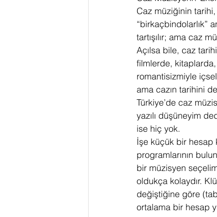
Caz müziğinin tarihi, f
“birkaçbindolarlık” am
tartışılır; ama caz 
Açılsa bile, caz tarih
filmlerde, kitaplarda
romantisizmiyle içsel
ama cazın tarihini de
Türkiye’de caz müzis
yazılı düşüneyim de
ise hiç yok.
İşe küçük bir hesap k
programlarının bulund
bir müzisyen seçeli
oldukça kolaydır. K
değiştiğine göre (tab
ortalama bir hesap y