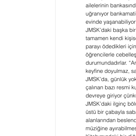
ailelerinin bankasınd
uğranıyor bankamatiğ
evinde yaşanabiliyor
JMSK’daki başka bir
tamamen kendi kişise
parayı ödedikleri iç
öğrencilerle cebelle
durumundadırlar. “Am
keyfine doyulmaz, s
JMSK’da, günlük yokla
çalınan bazı resmi k
devreye giriyor çün
JMSK’daki ilginç bölü
üstü bir çabayla saba
alanlarından beslend
müziğine ayırabilmes