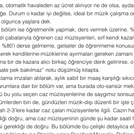
a, otomatik havaleden az ücret alınıyor ne de olsa, ayda 
e. Durum o kadar iyi değilse, ideal bir müzik çalışma o
 olgunca yaşlara dek.
 bölüm ise öğretmenlik yapmak, ders vermek üzerine. %
l çabalarıyla öğrenen caz müzisyenleri, sırf kendi kazan
in %80’i derse gelmeme, gelseler de öğrenmeme konusund
şerek kendilerine-müziklerine ayırmaları gereken zaman
a bir de kazara alıcı birkaç öğrenciye denk gelinirse, 
aate pek bakılmaz” notu düşülmüş kitapta.
ma imzaları atılarak, aylık sabit bir maaş karşılığı sıkıc
urumlara dair bir bölüm var, ama burada oto-sansür mek
kü bu yolu seçen caz müzisyenlerine de saygımız sonsuz
mlerden biri de, gündüzleri müzik-dışı düzenli bir işte ç
h 2-3’lere kadar caz çalan müzisyenlerle ilgili. Cazın ha
iği doğru, ama caz müzisyeninin günde şu kadar saati h
i gerektiği de doğru. Bu bölümde bu çelişki detaylıca ele