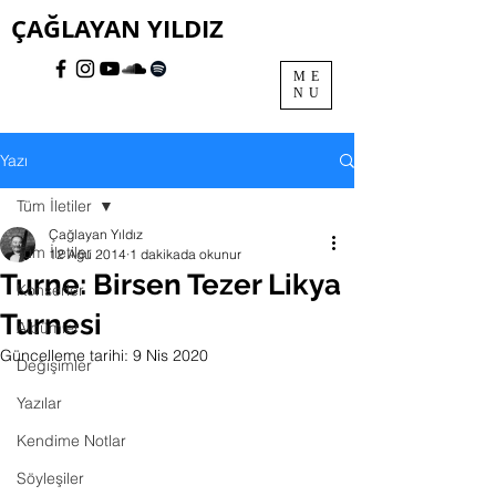
ÇAĞLAYAN YILDIZ
ME
NU
Yazı
Tüm İletiler
Çağlayan Yıldız
Tüm İletiler
12 Ağu 2014
1 dakikada okunur
Turne: Birsen Tezer Likya
Konserler
Turnesi
Albümler
Güncelleme tarihi:
9 Nis 2020
Değişimler
Yazılar
Kendime Notlar
Söyleşiler