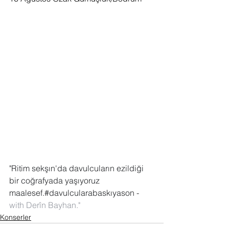
"Ritim sekşın'da davulcuların ezildiği 
bir coğrafyada yaşıyoruz 
maalesef.
#davulcularabaskıyason
 -
with 
Derîn Bayhan
."
Konserler