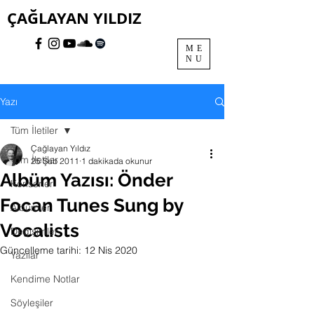
ÇAĞLAYAN YILDIZ
ME
NU
Yazı
Tüm İletiler
Çağlayan Yıldız
Tüm İletiler
25 Şub 2011
1 dakikada okunur
Albüm Yazısı: Önder
Konserler
Focan Tunes Sung by
Albümler
Vocalists
Değişimler
Güncelleme tarihi:
12 Nis 2020
Yazılar
Kendime Notlar
Söyleşiler